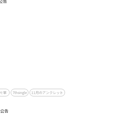
關公告
七單
7thsingle
11月のアンクレット
 公告