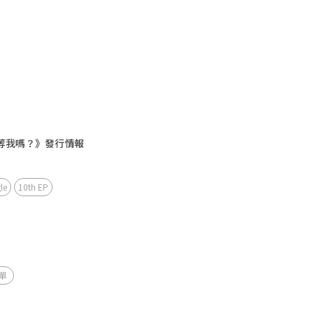
你會等我嗎？》發行情報
le
10th EP
單