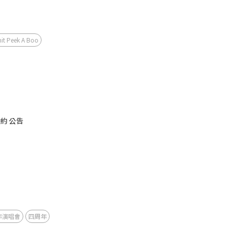
it Peek A Boo
合約 公告
年演唱會
四周年