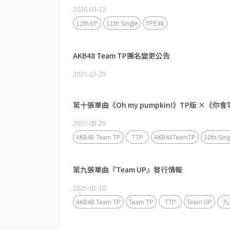
2026-03-12
11th EP
11th Single
TPE48
AKB48 Team TP團名變更公告
2025-12-29
第十張單曲《Oh my pumpkin!》TP版 ×《
2025-08-29
AKB48 Team TP
TTP
AKB48TeamTP
10th Sing
第九張單曲『Team UP』發行情報
2025-01-10
AKB48 Team TP
Team TP
TTP
Team UP
九