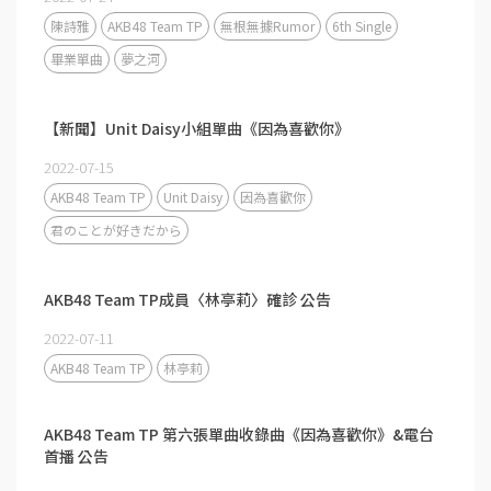
陳詩雅
AKB48 Team TP
無根無據Rumor
6th Single
畢業單曲
夢之河
【新聞】Unit Daisy小組單曲《因為喜歡你》
2022-07-15
AKB48 Team TP
Unit Daisy
因為喜歡你
君のことが好きだから
AKB48 Team TP成員〈林亭莉〉確診 公告
2022-07-11
AKB48 Team TP
林亭莉
AKB48 Team TP 第六張單曲收錄曲《因為喜歡你》&電台
首播 公告