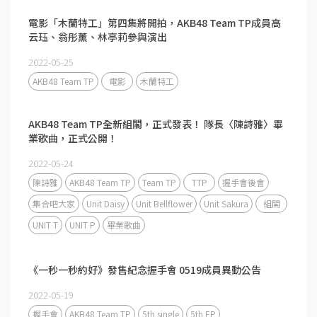
電影「木蘭特工」第四集將開拍，AKB48 Team TP成員⁣高
云珏、翁彤薰、林亭莉參與演出
2022-05-25
AKB48 Team TP
電影
木蘭特工
AKB48 Team TP全新組閣，正式發表！ 隊長〈陳詩雅〉畢
業歌曲，正式公開！
2022-05-24
陳詩雅
AKB48 Team TP
Team TP
TTP
握手會後會
集合吧大家
Unit Daisy
Unit Bellflower
Unit Sakura
組閣
UNIT T
UNIT P
畢業歌曲
《一秒一秒約好》發售紀念握手會 0519成員異動公告
2022-05-19
握手會
AKB48 Team TP
5th single
5th EP