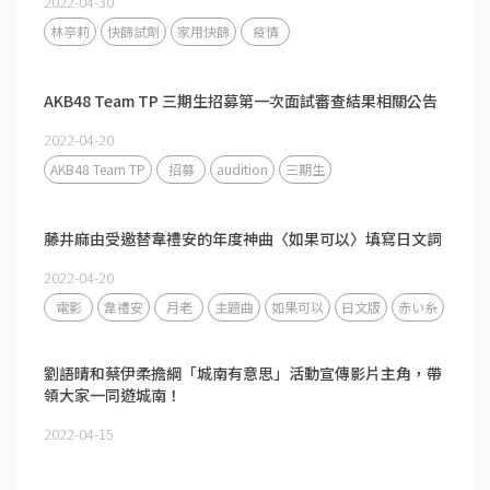
2022-04-30
林亭莉
快篩試劑
家用快篩
疫情
AKB48 Team TP 三期生招募第一次面試審查結果相關公告
2022-04-20
AKB48 Team TP
招募
audition
三期生
藤井麻由受邀替韋禮安的年度神曲〈如果可以〉填寫日文詞
2022-04-20
電影
韋禮安
月老
主題曲
如果可以
日文版
赤い糸
劉語晴和蔡伊柔擔綱「城南有意思」活動宣傳影片主角，帶
領大家一同遊城南！
2022-04-15