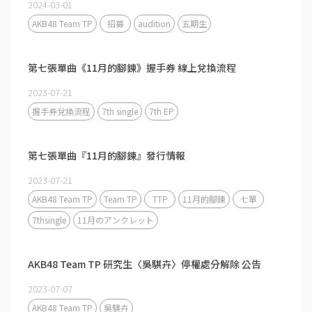
2024-03-01
AKB48 Team TP
招募
audition
五期生
第七張單曲《11月的腳鍊》握手券 線上兌換流程
2023-07-21
握手券兌換流程
7th single
7th EP
第七張單曲『11月的腳鍊』發行情報
2023-07-21
AKB48 Team TP
Team TP
TTP
11月的腳鍊
七單
7thsingle
11月のアンクレット
AKB48 Team TP 研究生〈吳騏卉〉停權處分解除 公告
2023-07-07
AKB48 Team TP
吳騏卉