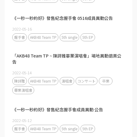
《一秒一秒約好》發售紀念握手會 0516成員異動公告
2022-05-16
握手會
AKB48 Team TP
5th single
5th EP
「AKB48 Team TP ~ 陳詩雅畢業演唱會」場地異動退票公
告
2022-05-14
陳詩雅
AKB48 Team TP
演唱會
コンサート
卒業
畢業演唱會
《一秒一秒約好》發售紀念握手會成員異動 公告
2022-05-12
握手會
AKB48 Team TP
5th single
5th EP