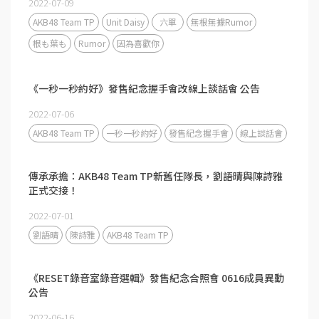
2022-07-09
AKB48 Team TP
Unit Daisy
六單
無根無據Rumor
根も葉も
Rumor
因為喜歡你
《一秒一秒約好》發售紀念握手會改線上談話會 公告
2022-07-06
AKB48 Team TP
一秒一秒約好
發售紀念握手會
線上談話會
傳承承擔：AKB48 Team TP新舊任隊長，劉語晴與陳詩雅
正式交接！
2022-07-01
劉語晴
陳詩雅
AKB48 Team TP
《RESET錄音室錄音選輯》發售紀念合照會 0616成員異動
公告
2022-06-16