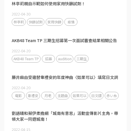
林亭莉親自示範如何使用家用快篩試劑！
2022-04-30
林亭莉
快篩試劑
家用快篩
疫情
AKB48 Team TP 三期生招募第一次面試審查結果相關公告
2022-04-20
AKB48 Team TP
招募
audition
三期生
藤井麻由受邀替韋禮安的年度神曲〈如果可以〉填寫日文詞
2022-04-20
電影
韋禮安
月老
主題曲
如果可以
日文版
赤い糸
劉語晴和蔡伊柔擔綱「城南有意思」活動宣傳影片主角，帶
領大家一同遊城南！
2022-04-15