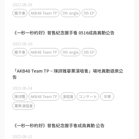
2022-05-19
握手會
AKB48 Team TP
5th single
5th EP
《一秒一秒約好》發售紀念握手會 0516成員異動公告
2022-05-16
握手會
AKB48 Team TP
5th single
5th EP
「AKB48 Team TP ~ 陳詩雅畢業演唱會」場地異動退票公
告
2022-05-14
陳詩雅
AKB48 Team TP
演唱會
コンサート
卒業
畢業演唱會
《一秒一秒約好》發售紀念握手會成員異動 公告
2022-05-12