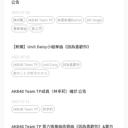
公告
2022-07-24
陳詩雅
AKB48 Team TP
無根無據Rumor
6th Single
畢業單曲
夢之河
【新聞】Unit Daisy小組單曲《因為喜歡你》
2022-07-15
AKB48 Team TP
Unit Daisy
因為喜歡你
君のことが好きだから
AKB48 Team TP成員〈林亭莉〉確診 公告
2022-07-11
AKB48 Team TP
林亭莉
AKB48 Team TP 第六張單曲收錄曲《因為喜歡你》&電台