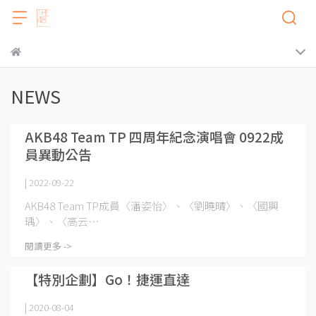
NEWS
AKB48 Team TP 四周年紀念演唱會 0922成
員異動公告
| 2022-09-22
AKB48 Team TP成員〈潘姿怡〉、〈劉曉晴〉、〈國興
瑀〉、〈高云⋯
閱讀更多 ->
【特別企劃】Go！捷運直達
| 2020-08-04