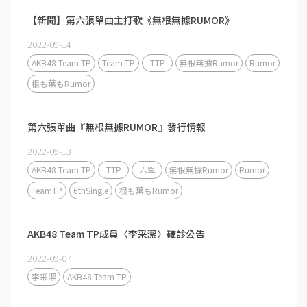
【新聞】第六張單曲主打歌《無根無據RUMOR》
2022-09-14
AKB48 Team TP
Team TP
TTP
無根無據Rumor
Rumor
根も葉もRumor
第六張單曲『無根無據RUMOR』發行情報
2022-09-13
AKB48 Team TP
TTP
六單
無根無據Rumor
Rumor
TeamTP
6thSingle
根も葉もRumor
AKB48 Team TP成員〈李采潔〉確診公告
2022-09-07
李采潔
AKB48 Team TP