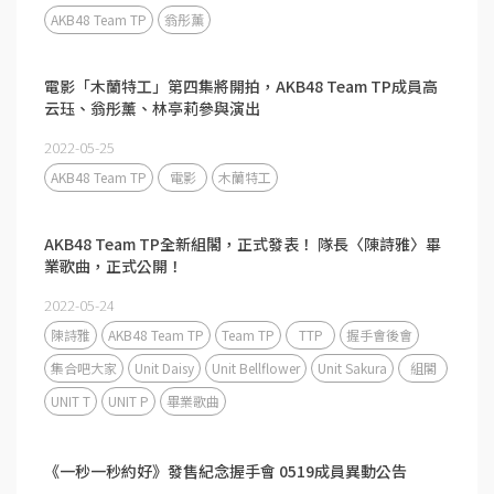
AKB48 Team TP
翁彤薰
電影「木蘭特工」第四集將開拍，AKB48 Team TP成員⁣高
云珏、翁彤薰、林亭莉參與演出
2022-05-25
AKB48 Team TP
電影
木蘭特工
AKB48 Team TP全新組閣，正式發表！ 隊長〈陳詩雅〉畢
業歌曲，正式公開！
2022-05-24
陳詩雅
AKB48 Team TP
Team TP
TTP
握手會後會
集合吧大家
Unit Daisy
Unit Bellflower
Unit Sakura
組閣
UNIT T
UNIT P
畢業歌曲
《一秒一秒約好》發售紀念握手會 0519成員異動公告