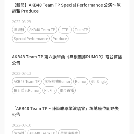
【新聞】AKB48 Team TP ⁣Special Performance 公演～陳
詩雅 Produce
2022-08-29
陳詩雅
AKB48 Team TP
TTP
TeamTP
Special Performance
Produce
AKB48 Team TP 第六張單曲《無根無據RUMOR》電台首播
公告
2022-08-13
AKB48 Team TP
無根無據Rumor
Rumor
6thSingle
根も葉もRumor
Hit Fm
電台首播
「AKB48 Team TP ~ 陳詩雅畢業演唱會」場地座位圖缺失
公告
2022-08-10
陳詩雅
AKB48 Team TP
畢業演唱會