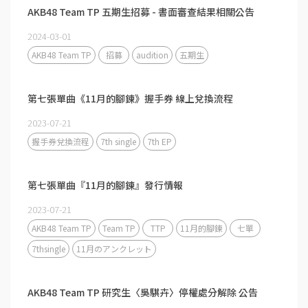
AKB48 Team TP 五期生招募 - 書面審查結果相關公告
2024-03-01
AKB48 Team TP
招募
audition
五期生
第七張單曲《11月的腳鍊》握手券 線上兌換流程
2023-07-21
握手券兌換流程
7th single
7th EP
第七張單曲『11月的腳鍊』發行情報
2023-07-21
AKB48 Team TP
Team TP
TTP
11月的腳鍊
七單
7thsingle
11月のアンクレット
AKB48 Team TP 研究生〈吳騏卉〉停權處分解除 公告