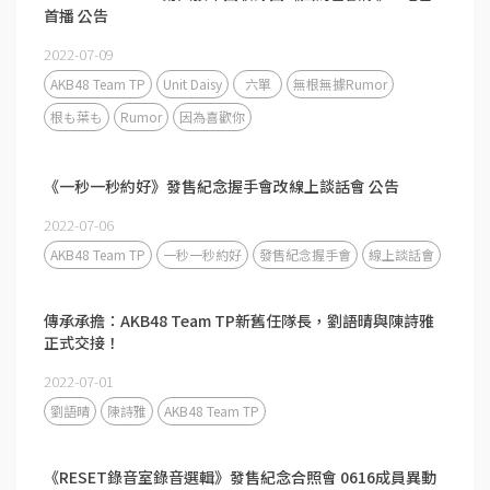
首播 公告
2022-07-09
AKB48 Team TP
Unit Daisy
六單
無根無據Rumor
根も葉も
Rumor
因為喜歡你
《一秒一秒約好》發售紀念握手會改線上談話會 公告
2022-07-06
AKB48 Team TP
一秒一秒約好
發售紀念握手會
線上談話會
傳承承擔：AKB48 Team TP新舊任隊長，劉語晴與陳詩雅
正式交接！
2022-07-01
劉語晴
陳詩雅
AKB48 Team TP
《RESET錄音室錄音選輯》發售紀念合照會 0616成員異動