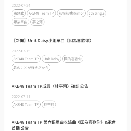
2022-07-24
陳詩雅
AKB48 Team TP
無根無據Rumor
6th Single
畢業單曲
夢之河
【新聞】Unit Daisy小組單曲《因為喜歡你》
2022-07-15
AKB48 Team TP
Unit Daisy
因為喜歡你
君のことが好きだから
AKB48 Team TP成員〈林亭莉〉確診 公告
2022-07-11
AKB48 Team TP
林亭莉
AKB48 Team TP 第六張單曲收錄曲《因為喜歡你》&電台
首播 公告