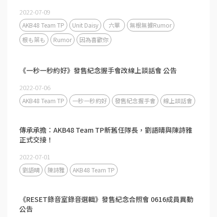
2022-07-09
AKB48 Team TP
Unit Daisy
六單
無根無據Rumor
根も葉も
Rumor
因為喜歡你
《一秒一秒約好》發售紀念握手會改線上談話會 公告
2022-07-06
AKB48 Team TP
一秒一秒約好
發售紀念握手會
線上談話會
傳承承擔：AKB48 Team TP新舊任隊長，劉語晴與陳詩雅
正式交接！
2022-07-01
劉語晴
陳詩雅
AKB48 Team TP
《RESET錄音室錄音選輯》發售紀念合照會 0616成員異動
公告