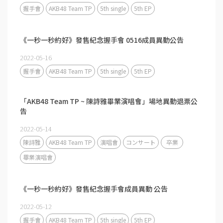
握手會
AKB48 Team TP
5th single
5th EP
《一秒一秒約好》發售紀念握手會 0516成員異動公告
2022-05-16
握手會
AKB48 Team TP
5th single
5th EP
「AKB48 Team TP ~ 陳詩雅畢業演唱會」場地異動退票公
告
2022-05-14
陳詩雅
AKB48 Team TP
演唱會
コンサート
卒業
畢業演唱會
《一秒一秒約好》發售紀念握手會成員異動 公告
2022-05-12
握手會
AKB48 Team TP
5th single
5th EP