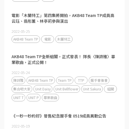
電影「木蘭特工」第四集將開拍，AKB48 Team TP成員⁣高
云珏、翁彤薰、林亭莉參與演出
2022-05-25
AKB48 Team TP
電影
木蘭特工
AKB48 Team TP全新組閣，正式發表！ 隊長〈陳詩雅〉畢
業歌曲，正式公開！
2022-05-24
陳詩雅
AKB48 Team TP
Team TP
TTP
握手會後會
集合吧大家
Unit Daisy
Unit Bellflower
Unit Sakura
組閣
UNIT T
UNIT P
畢業歌曲
《一秒一秒約好》發售紀念握手會 0519成員異動公告
2022-05-19