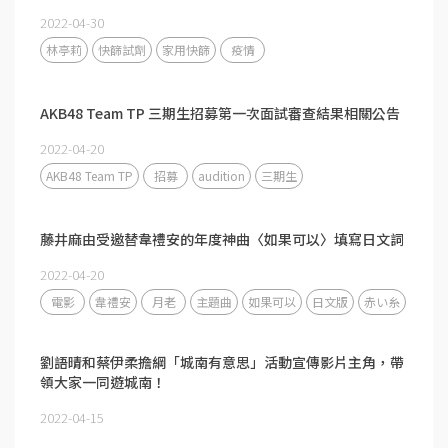
2022-04-30
林亭莉
快篩試劑
家用快篩
疫情
AKB48 Team TP 三期生招募第一次面試審查結果相關公告
2022-04-20
AKB48 Team TP
招募
audition
三期生
藤井麻由受邀替韋禮安的年度神曲〈如果可以〉填寫日文詞
2022-04-20
電影
韋禮安
月老
主題曲
如果可以
日文版
赤い糸
劉語晴和蔡伊柔擔綱「城南有意思」活動宣傳影片主角，帶
領大家一同遊城南！
2022-04-15