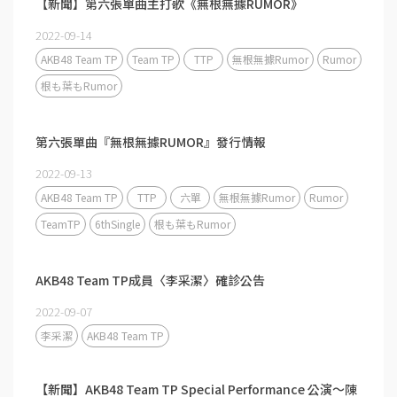
【新聞】第六張單曲主打歌《無根無據RUMOR》
2022-09-14
AKB48 Team TP
Team TP
TTP
無根無據Rumor
Rumor
根も葉もRumor
第六張單曲『無根無據RUMOR』發行情報
2022-09-13
AKB48 Team TP
TTP
六單
無根無據Rumor
Rumor
TeamTP
6thSingle
根も葉もRumor
AKB48 Team TP成員〈李采潔〉確診公告
2022-09-07
李采潔
AKB48 Team TP
【新聞】AKB48 Team TP ⁣Special Performance 公演～陳