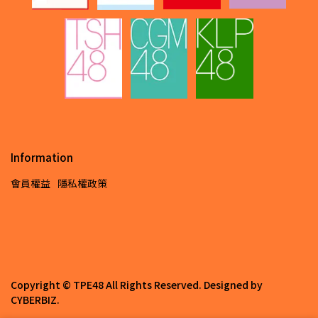
Information
會員權益
隱私權政策
Copyright ©
TPE48
All Rights Reserved.
Designed by
CYBERBIZ
.