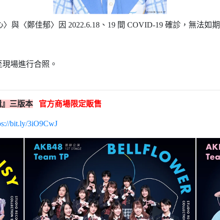
心〉與〈鄭佳郁〉因 2022.6.18、19 間 COVID-19 確診，
理券至現場進行合照。
選輯』三版本
官方商場限定販售
ps://bit.ly/3iO9CwJ