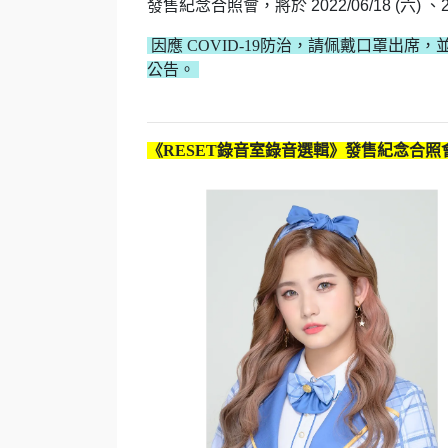
發售紀念合照會，將於 2022/06/18 (六)
因應 COVID-19防治，請佩戴口罩出席
公告。
《RESET錄音室錄音選輯》發售紀念合照會