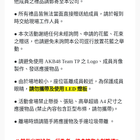
他成員之禮品請郵寄至本公司。
● 所有禮品皆無法當面直接贈送給成員，請於報到
時交給現場工作人員。
● 本次活動謝絕任何未經詢問、申請的花籃、花束
之贈送，也請避免未詢問本公司逕行放置花籃之舉
動。
● 請避免使用 AKB48 Team TP 之 Logo、成員肖像
製作、發送應援物品
。
●
由於場地較小，座位區離成員較近，為保護成員
眼睛，
請勿攜帶及使用 LED 燈板
。
● 活動會場禁止懸掛、張貼、高舉超過 A4 尺寸之
應援物品 (禁止內容包含巨型布條，請勿攜帶)。
● 離場時煩請隨手將應援物及手邊垃圾帶離 。