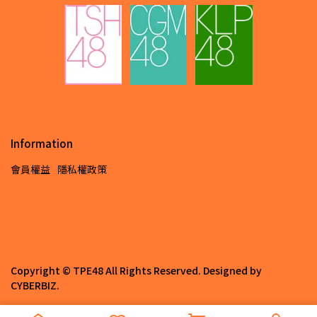
Information
會員權益
隱私權政策
Copyright ©
TPE48
All Rights Reserved.
Designed by
CYBERBIZ
.