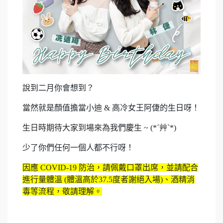
說到二月你會想到？
當然就是顏值擔當小迪 & 高冷女王阿倢的生日呀！
生日時期待大家到場來為我們慶生 ~ (*´艸`*)
少了你們任何一個人都不行呀！
因應 COVID-19 防治，請佩戴口罩出席，並請配合
進行量體溫 (體溫高於37.5度者謝絕入場)、酒精消
毒等流程，敬請理解。