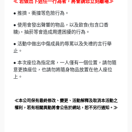
≪ 若做出下述任一行為者，將會請您立刻離場≫
● 推擠・衝撞等危險行為。
● 使用會發出聲響的物品，以及飲食(包含口香
糖)・抽菸等會造成周遭困擾的行為。
● 活動中做出中傷成員的辱罵以及失禮的言行舉
止。
● 本次座位為指定席，一人僅有一個位置，請勿隨
意更換座位，也請勿將隨身物品放置在他人座位
上。
≪本公司保有最終修改、變更、活動解釋及取消本活動之
權利，若有相關異動將會公告於網站，恕不另行通知。≫