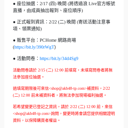
● 座位抽選：2/17 (四) 晚間 (將透過浪 Live官方帳號
直播，由成員抽出報到、座位順序)
● 正式報到資訊：2/22 (二) 晚間 (寄送活動注意事
項、領票通知)
● 販售平台：PCHome 網路商場
(
https://bit.ly/390rWgT
)
● 活動問卷：
https://bit.ly/34d4Sg9
活動問卷請於 2/15 (二) 12:00 前填寫，未填寫問卷者將無
法參加座位抽選。
過填寫期限後可來信<shop@akb48-tp.com>補資料，2
/22
(二) 12:00 前未補資料者，
將無法參加現場福利抽選
。
若希望變更已登記之資訊，請於 2/22 (二) 12:00 前，來信
<shop@akb48-tp.com>詢問，變更
時將會請您提供相關證明
資料，以保障購買者權益。