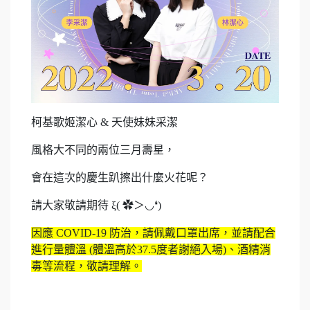
柯基歌姬潔心 &
天使妹妹采潔
風格大不同的兩位三月壽星，
會在這次的慶生趴擦出什麼火花呢？
請大家敬請期待 ξ( ✿＞◡❛)
因應 COVID-19 防治，請佩戴口罩出席，並請配合
進行量體溫 (體溫高於37.5度者謝絕入場)、酒精消
毒等流程，敬請理解。