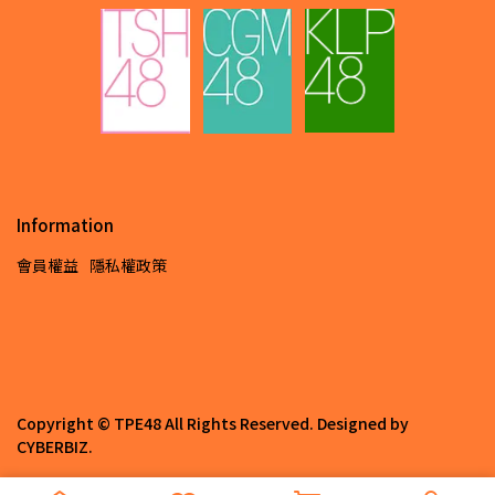
Information
會員權益
隱私權政策
Copyright ©
TPE48
All Rights Reserved.
Designed by
CYBERBIZ
.