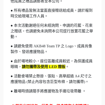
他成員之禮品請郵寄至本公司。
● 所有禮品皆無法當面直接贈送給成員，請於報到
時交給現場工作人員。
● 本次活動謝絕任何未經詢問、申請的花籃、花束
之贈送，也請避免未詢問本公司逕行放置花籃之舉
動。
● 請避免使用 AKB48 Team TP 之 Logo、成員肖像
製作、發送應援物品
。
●
由於場地較小，座位區離成員較近，為保護成員
眼睛，
請勿攜帶及使用 LED 燈板
。
● 活動會場禁止懸掛、張貼、高舉超過 A4 尺寸之
應援物品 (禁止內容包含巨型布條，請勿攜帶)。
● 離場時煩請隨手將應援物及手邊垃圾帶離 。