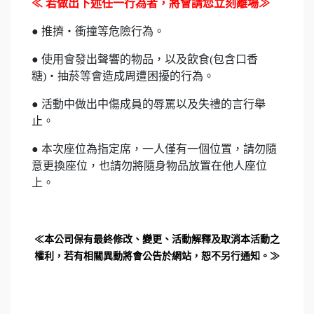
≪ 若做出下述任一行為者，將會請您立刻離場≫
● 推擠・衝撞等危險行為。
● 使用會發出聲響的物品，以及飲食(包含口香
糖)・抽菸等會造成周遭困擾的行為。
● 活動中做出中傷成員的辱罵以及失禮的言行舉
止。
● 本次座位為指定席，一人僅有一個位置，請勿隨
意更換座位，也請勿將隨身物品放置在他人座位
上。
≪本公司保有最終修改、變更、活動解釋及取消本活動之
權利，若有相關異動將會公告於網站，恕不另行通知。≫