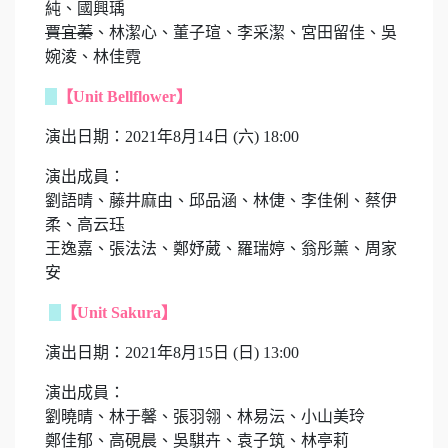
純、國興瑀
賈宜蓁
、林潔心、董子瑄、李采潔、宮田留佳、吳
婉淩、林佳霓
【Unit Bellflower】
演出日期：2021年8月14日 (六) 18:00
演出成員：
劉語晴、藤井麻由、邱品涵、林倢、李佳俐、蔡伊
柔、高云珏
王逸嘉、張法法、鄭妤葳、羅瑞婷、翁彤薰、周家
安
【Unit Sakura】
演出日期：2021年8月15日 (日) 13:00
演出成員：
劉曉晴、林于馨、張羽翎、林易沄、小山美玲
鄭佳郁、高硯晨、吳騏卉、袁子筑、林亭莉