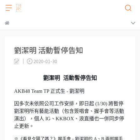
劉潔明 活動暫停告知
2020-01-30
劉潔明 活動暫停告知
AKB48 Team TP 正式生 - 劉潔明
因多次未依照公司工作安排，即日起 (1/30) 將暫停
劉潔明所有藝能活動（包含簽唱會、握手會等活動
演出），個人 IG、KKBOX、浪直播也一併同步停
止更新。
※《看見夕陽了嗎？》握手會 - 劉潔明的 A、B 兩部握手