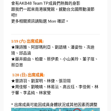
會有AKB48 Team TP成員們熱舞的身影
跟我們一起來南港展覽館，撼動台北國際動漫節
吧!!
更多相關資訊請點選 More 確認
。
1/19 (六) 出席成員:
★陳詩雅、阿部瑪利亞、劉語晴、潘姿怡、冼迪
琦、邱品涵
★藤井麻由、柏靈、蔡伊柔、小山美玲、董子瑄、
蔡亞恩
1/20 (日) 出席成員:
★曾詩羽、劉潔明、林倢、張羽翎
★周佳郁、劉曉晴、林易沄、高云珏、李佳俐、林
于馨、李孟純、林家瑩
*
出席成員可能因成員身體狀況或其他因素而調整