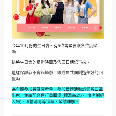
今年10月份的生日會⁣～
有5位壽星要跟各位度過
呦！
快將生日會的舉辦時間及售票日期記下來⁣，
這樣保證就不會錯過啦⁣！
跟成員共同創造美好的回
憶呦！
為全體參加者健康考量，參加實體活動請佩戴口罩
出席，並請配合進行量體溫 (體溫高於37.5度者謝絕
入場)、酒精消毒等流程，敬請理解。