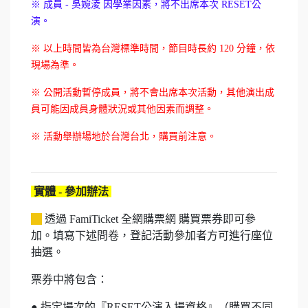
※ 成員 - 吳婉淩 因學業因素，將不出席本次 RESET公
演。
※ 以上時間皆為台灣標準時間，節目時長約 120 分鐘，依
現場為準。
※ 公開活動暫停成員，將不會出席本次活動，其他演出成
員可能因成員身體狀況或其他因素而調整。
※ 活動舉辦場地於台灣台北，購買前注意。
實體 - 參加辦法
透過 FamiTicket 全網購票網 購買票券即可參
加。填寫下述問卷，登記活動參加者方可進行座位
抽選。
票券中將包含：
● 指定場次的『RESET公演入場資格』（購買不同