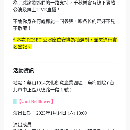
為了感謝歌迷們的一路支持，千秋樂會有線下實體
公演及線上LIVE直播！
不論你身在何處都能一同參與，跟各位約定好不見
不散唷！
* 本次 RESET 公演座位安排為抽選制，並需進行實
名登記。
活動資訊
地點：華山1914文化創意產業園區 烏梅劇院 ( 台
北市中正區八德路一段 1 號 )
【Unit Bellflower】
演出日期：2023年1月14日 (六) 13:00
演出成員：