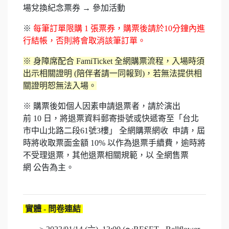
場兌換紀念票券 → 參加活動
※
每筆訂單限購 1
張票券，購票後請於10分鐘內進
行結帳，否則將會取消該筆訂單。
※ 身障席配合 FamiTicket 全網購票流程，入場時須
出示相關證明 (陪伴者請一同報到)，若無法提供相
關證明恕無法入場。
※ 購票後如個人因素申請退票者，請於演出
前 10 日，將退票資料郵寄掛號或快遞寄至「台北
市中山北路二段61號3樓」 全網購票網收 申請，屆
時將收取票面金額 10% 以作為退票手續費，逾時將
不受理退票，其他退票相關規範，以 全網售票
網 公告為主。
實體 -
問卷連結