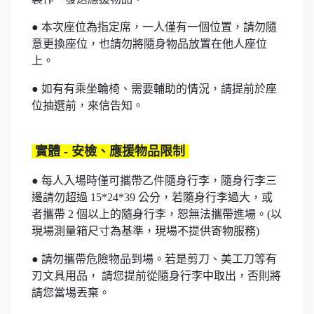
● 本次座位為指定席，一人僅有一個位置，請勿隨
意更換座位，也請勿將隨身物品放置在他人座位
上。
● 如有有乘坐輪椅、需要輔助的情況，請提前於座
位抽選前，來信
告知。
實體 -
安檢、應援物品限制
● 每人入場時僅可攜帶乙件隨身行李，隨身行李三
邊請勿超過 15*24*39 公分，若隨身行李過大，或
者攜帶 2 個以上的隨身行李，恕無法攜帶進場。(以
現場測量箱尺寸為基準，現場不提供寄物服務)
● 請勿攜帶危險物品到場。若是剪刀、美工刀等有
刃文具用品， 請您提前從隨身行李中取出，否則將
請您當場丟棄。