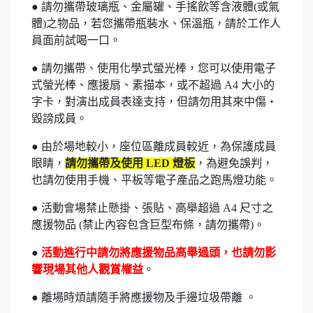
● 請勿攜帶玻璃瓶、金屬罐、手搖飲等含液體(或氣
體)之物品，若您攜帶瓶裝水、保溫瓶，請於工作人
員面前試喝一口。
● 請勿攜帶、使用化學式螢光棒，您可以使用電子
式螢光棒、應援扇、素描本，或不超過 A4 大小的
字卡，對演出成員表達支持，但請勿用其來中傷・
毀謗成員。
●
由於場地較小，座位區離成員較近，為保護成員
眼睛，
請勿攜帶及使用 LED 燈板
，為避免誤判，
也請勿使用手機、平板等電子產品之跑馬燈功能
。
● 活動會場禁止懸掛、張貼、高舉超過 A4 尺寸之
應援物品 (禁止內容包含巨型布條，請勿攜帶)。
●
活動進行中請勿將應援物品高舉過頭，也請勿影
響現場其他人觀賞權益
。
● 離場時煩請隨手將應援物及手邊垃圾帶離 。