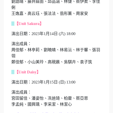
劉語晴、藤井麻由、邱品涵、林倢、蔡伊柔、李佳
俐
王逸嘉、
高云珏、張法法、翁彤薰、周家安
【Unit Sakura】
演出日期：2023年1月14日 (六) 18:00
演出成員：
周佳郁、林亭莉、劉曉晴、林易沄、林于馨、張羽
翎
鄭佳郁、小山美玲、高硯晨、吳騏卉、袁子筑
【Unit Daisy】
演出日期：2023年1月15日 (日) 13:00
演出成員：
宮田留佳、潘姿怡、冼迪琦、柏靈、蔡亞恩
李孟純、國興瑀、李采潔、
林潔心