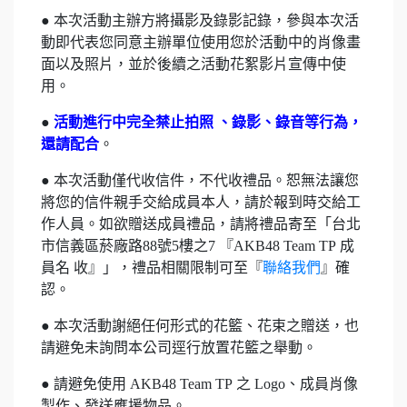
● 本次活動主辦方將攝影及錄影記錄，參與本次活
動即代表您同意主辦單位使用您於活動中的肖像畫
面以及照片，並於後續之活動花絮影片宣傳中使
用。
●
活動進行中完全禁止拍照 、錄影、錄音等行為，
還請配合
。
● 本次活動僅代收信件，不代收禮品。恕無法讓您
將您的信件親手交給成員本人，請於報到時交給工
作人員。如欲贈送成員禮品，請將禮品寄至「台北
市信義區菸廠路88號5樓之7 『AKB48 Team TP 成
員名 收』」，禮品相關限制可至『
聯絡我們
』確
認。
● 本次活動謝絕任何形式的花籃、花束之贈送，也
請避免未詢問本公司逕行放置花籃之舉動。
● 請避免使用 AKB48 Team TP 之 Logo、成員肖像
製作、發送應援物品。